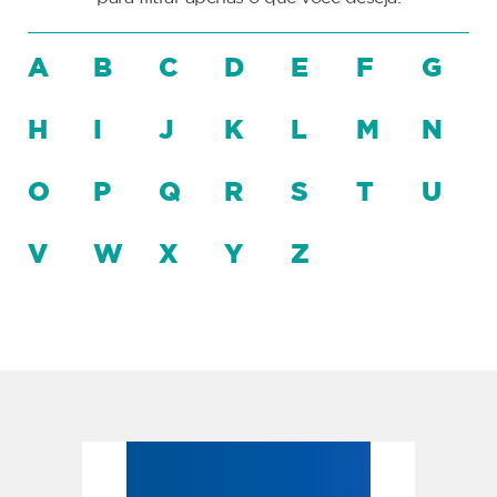
A
B
C
D
E
F
G
H
I
J
K
L
M
N
O
P
Q
R
S
T
U
V
W
X
Y
Z