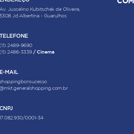
ENDEREÇO
COM
Av. Juscelino Kubitschek de Oliveira,
5308 Jd.Albertina - Guarulhos
TELEFONE
(11) 2489-9690
/ Cinema
(11) 2486-3339
E-MAIL
shoppingbonsucesso
@mkt.generalshopping.com.br
CNPJ
17.082.930/0001-34